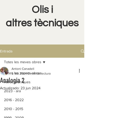
Olis i
altres tècniques
Entrada
Totes les meves obres
Antoni Canadell
Totes les meves obres
5 feb 2024
0 min de lectura
Analogia 2
Altres tècniques
Actualizado:
23 jun 2024
2023 - ara
2016 - 2022
2010 - 2015
1999 - 2009