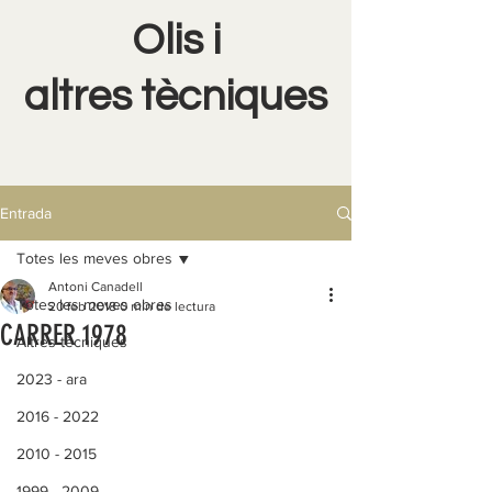
Olis i
altres tècniques
Entrada
Totes les meves obres
Antoni Canadell
Totes les meves obres
20 feb 2018
0 min de lectura
CARRER 1978
Altres tècniques
2023 - ara
2016 - 2022
2010 - 2015
1999 - 2009