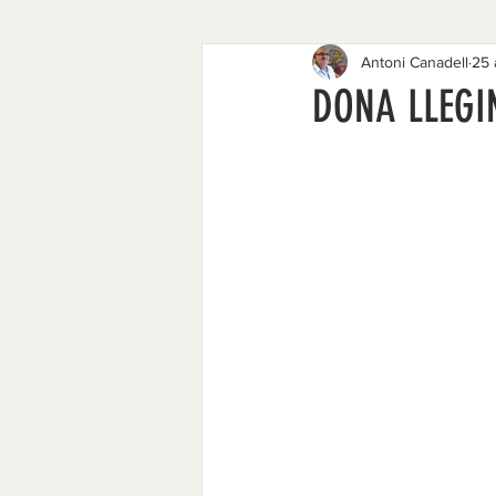
Antoni Canadell
25
1977 - 1984
1968 - 1974
DONA LLEGI