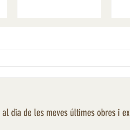
El Mar
Fredorada al camp d'oliveres
r al dia de les meves últimes obres i e