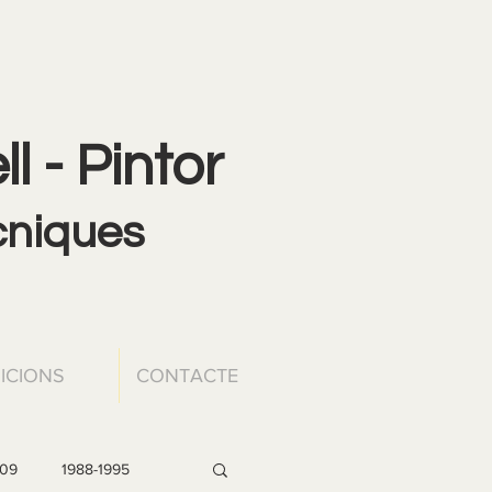
l - Pintor
ècniques
ICIONS
CONTACTE
009
1988-1995