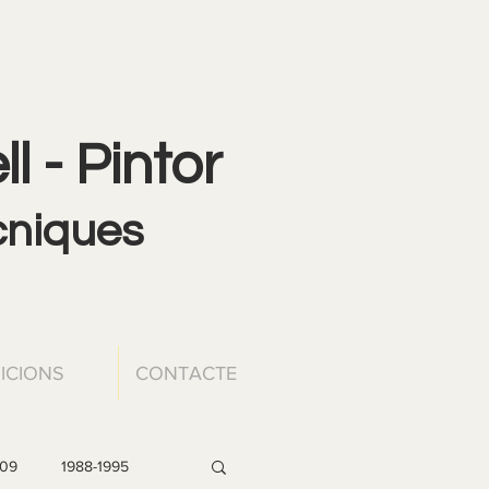
l - Pintor
ècniques
ICIONS
CONTACTE
009
1988-1995