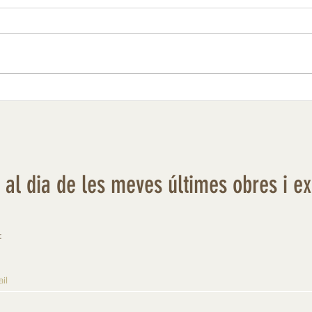
El Mar
Fredorada al camp d'oliveres
r al dia de les meves últimes obres i e
: