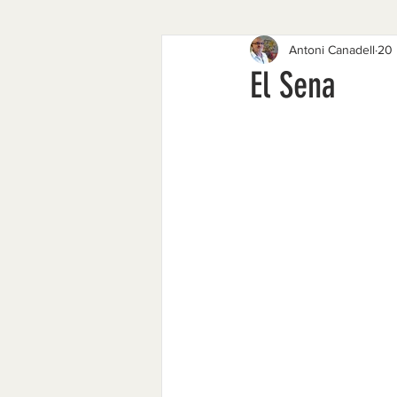
Antoni Canadell
20 
1977 - 1984
1968 - 1974
El Sena