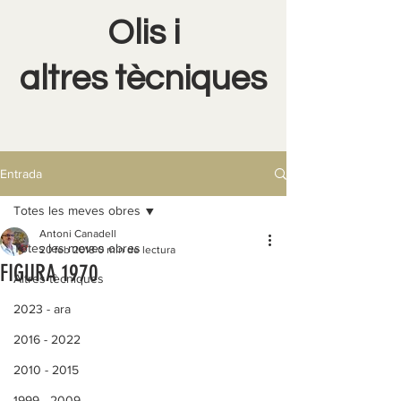
Olis i
altres tècniques
Entrada
Totes les meves obres
Antoni Canadell
Totes les meves obres
20 feb 2018
0 min de lectura
FIGURA 1970
Altres tècniques
2023 - ara
2016 - 2022
2010 - 2015
1999 - 2009