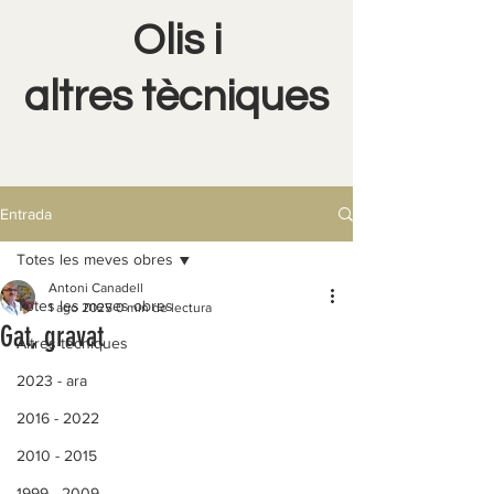
Olis i
altres tècniques
Entrada
Totes les meves obres
Antoni Canadell
Totes les meves obres
1 ago 2025
0 min de lectura
Gat, gravat
Altres tècniques
2023 - ara
2016 - 2022
2010 - 2015
1999 - 2009