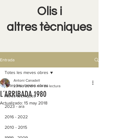
Olis i
altres tècniques
Entrada
Totes les meves obres
Antoni Canadell
Totes les meves obres
20 feb 2018
0 min de lectura
L´ARRIBADA 1980
Altres tècniques
Actualizado:
15 may 2018
2023 - ara
2016 - 2022
2010 - 2015
1999 - 2009