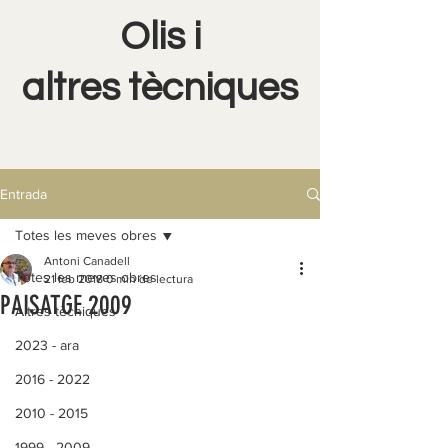
Olis i
altres tècniques
Entrada
Totes les meves obres
Antoni Canadell
Totes les meves obres
21 feb 2018
0 min de lectura
PAISATGE 2009
Altres tècniques
2023 - ara
2016 - 2022
2010 - 2015
1999 - 2009