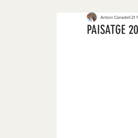
Antoni Canadell
21 
1977 - 1984
1968 - 1974
PAISATGE 20