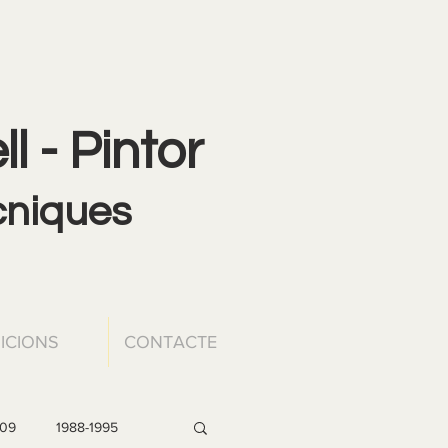
l - Pintor
ècniques
ICIONS
CONTACTE
009
1988-1995