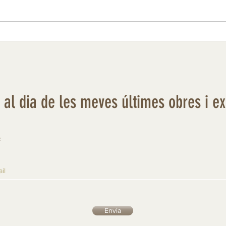
Fredorada al camp d'oliveres
r al dia de les meves últimes obres i e
:
Envia