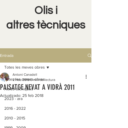
Olis i
altres tècniques
Entrada
Totes les meves obres
Antoni Canadell
Totes les meves obres
21 feb 2018
0 min de lectura
PAISATGE NEVAT A VIDRÀ 2011
Altres tècniques
Actualizado:
25 feb 2018
2023 - ara
2016 - 2022
2010 - 2015
1999 - 2009