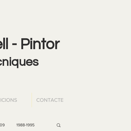
l - Pintor
ècniques
ICIONS
CONTACTE
009
1988-1995