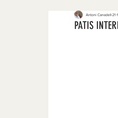
Antoni Canadell
21 
1977 - 1984
1968 - 1974
PATIS INTER