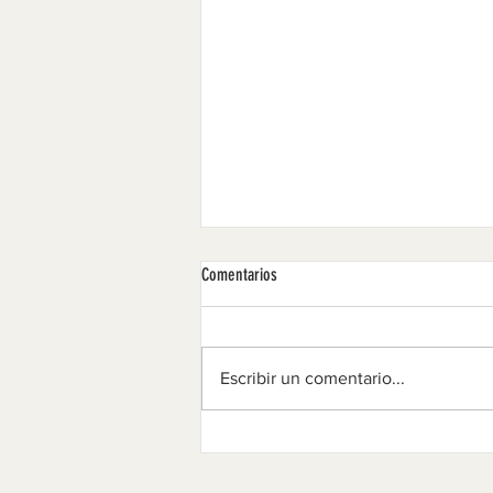
Comentarios
NENS A LA PLATJA 1995
Escribir un comentario...