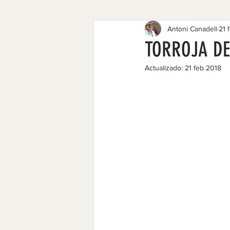
Antoni Canadell
21 
1977 - 1984
1968 - 1974
TORROJA DE
Actualizado:
21 feb 2018