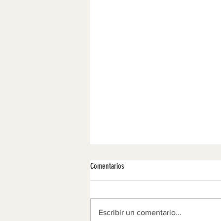
Comentarios
NENS A LA PLATJA 1995
Escribir un comentario...