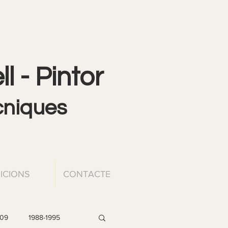
l - Pintor
ècniques
ICIONS
CONTACTE
009
1988-1995