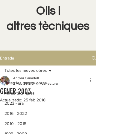
Olis i
altres tècniques
Entrada
Totes les meves obres
Antoni Canadell
Totes les meves obres
21 feb 2018
0 min de lectura
GENER 2003
Altres tècniques
Actualizado:
25 feb 2018
2023 - ara
2016 - 2022
2010 - 2015
1999 - 2009