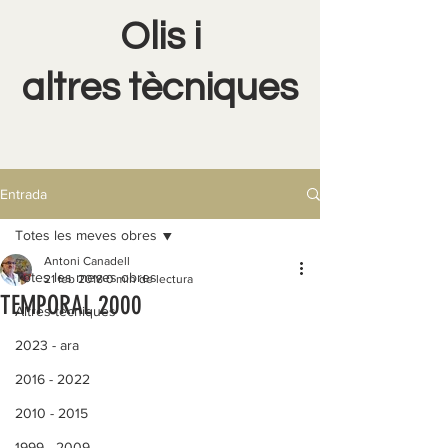
Olis i
altres tècniques
Entrada
Totes les meves obres
Antoni Canadell
Totes les meves obres
21 feb 2018
0 min de lectura
TEMPORAL 2000
Altres tècniques
2023 - ara
2016 - 2022
2010 - 2015
1999 - 2009